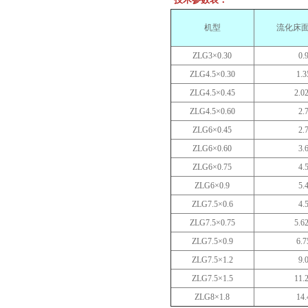
机型
流化床面
ZLG3×0.30
0.
ZLG4.5×0.30
1.3
ZLG4.5×0.45
2.0
ZLG4.5×0.60
2.
ZLG6×0.45
2.
ZLG6×0.60
3.
ZLG6×0.75
4.
ZLG6×0.9
5.
ZLG7.5×0.6
4.
ZLG7.5×0.75
5.6
ZLG7.5×0.9
6.7
ZLG7.5×1.2
9.
ZLG7.5×1.5
11.
ZLG8×1.8
14.