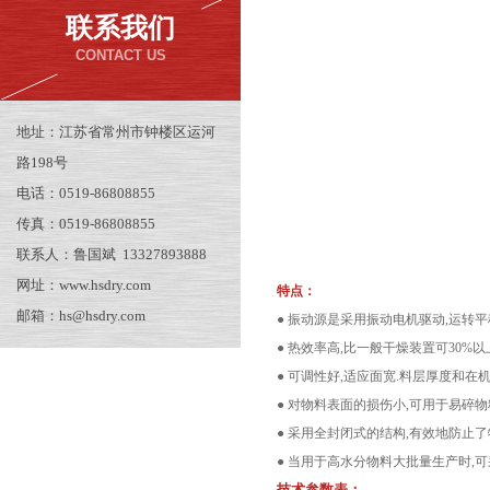
联系我们
CONTACT US
地址：江苏省常州市钟楼区运河
路198号
电话：0519-86808855
传真：0519-86808855
联系人：鲁国斌 13327893888
网址：www.hsdry.com
特点：
邮箱：hs@hsdry.com
● 振动源是采用振动电机驱动,运转平
● 热效率高,比一般干燥装置可30%
● 可调性好,适应面宽.料层厚度和
● 对物料表面的损伤小,可用于易碎
● 采用全封闭式的结构,有效地防止
● 当用于高水分物料大批量生产时,
技术参数表：