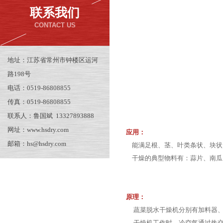
联系我们
CONTACT US
地址：江苏省常州市钟楼区运河
路198号
电话：0519-86808855
传真：0519-86808855
联系人：鲁国斌 13327893888
网址：www.hsdry.com
应用：
邮箱：hs@hsdry.com
能满足根、茎、叶类条状、块状
干燥的典型物料有：蒜片、南瓜
原理：
蔬菜脱水干燥机分别有加料器、
干燥机工作时，冷空气通过热交