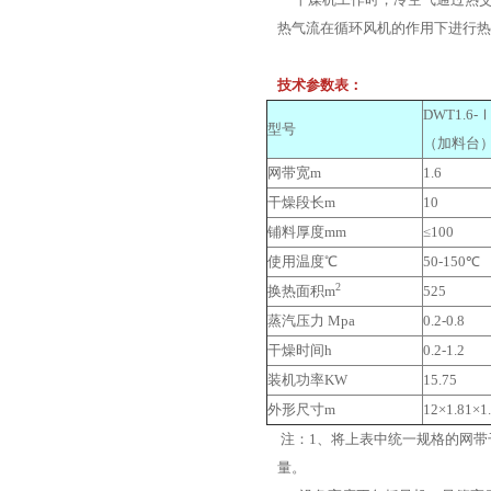
热气流在循环风机的作用下进行热
技术参数表：
DWT1.6-
型号
（加料台
网带宽m
1.6
干燥段长m
10
铺料厚度mm
≤100
使用温度℃
50-150℃
2
换热面积m
525
蒸汽压力 Mpa
0.2-0.8
干燥时间h
0.2-1.2
装机功率KW
15.75
外形尺寸m
12×1.81×1
注：1、将上表中统一规格的网
量。