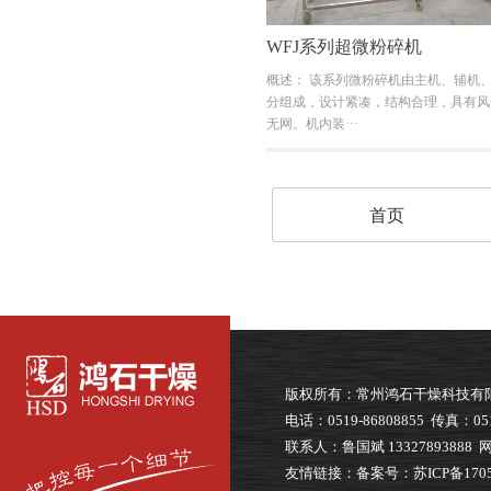
WFJ系列超微粉碎机
概述： 该系列微粉碎机由主机、辅机
分组成，设计紧凑，结构合理，具有风
无网。机内装···
首页
版权所有：常州鸿石干燥科技
电话：0519-86808855 传真：051
联系人：鲁国斌 13327893888 网址
友情链接：
备案号：苏ICP备1705