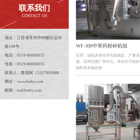
联系我们
CONTACT US
地址：江苏省常州市钟楼区运河
WF-300中草药粉碎机组
路198号
电话：0519-86808855
应用：该机具有技术性能稳定、产量高
观。适用范围广等特点。本机对于粉碎
传真：0519-86808855
物料具有较的效···
联系人：鲁国斌 13327893888
网址：www.hsdry.com
邮箱：hs@hsdry.com